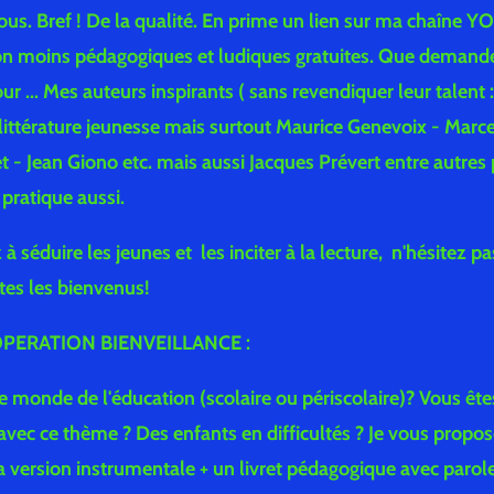
 tous. Bref ! De la qualité. En prime un lien sur ma chaîne
n moins pédagogiques et ludiques gratuites. Que demande
ur ... Mes auteurs inspirants ( sans revendiquer leur talent :
 littérature jeunesse mais surtout Maurice Genevoix - Marc
- Jean Giono etc. mais aussi Jacques Prévert entre autres p
 pratique aussi.
à séduire les jeunes et les inciter à la lecture, n'hésitez p
êtes les bienvenus!
: OPERATION BIENVEILLANCE :
e monde de l'éducation (scolaire ou périscolaire)? Vous ête
avec ce thème ? Des enfants en difficultés ? Je vous propo
 version instrumentale + un livret pédagogique avec paroles