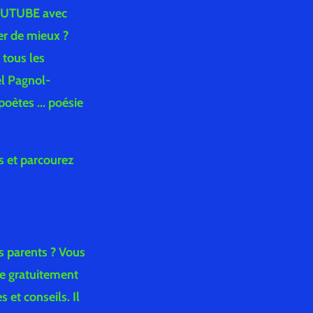
 YOUTUBE avec
r de mieux ?
 tous les
el Pagnol-
oètes ... poésie
as et parcourez
s parents ? Vous
se gratuitement
 et conseils. Il