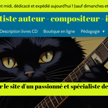
idi, dédicacé et expédié aujourd'hui ! (sauf dimanches et j
iste auteur - compositeur - 
Description livres CD
Boutique en ligne
Pédagogie
 le site d'un passionné et spécialiste 