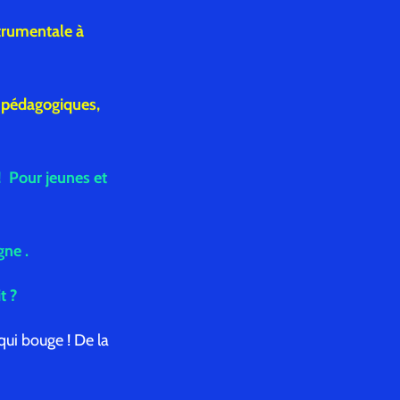
strumentale à
, pédagogiques,
! Pour jeunes et
ne .
it ?
 qui bouge ! De la