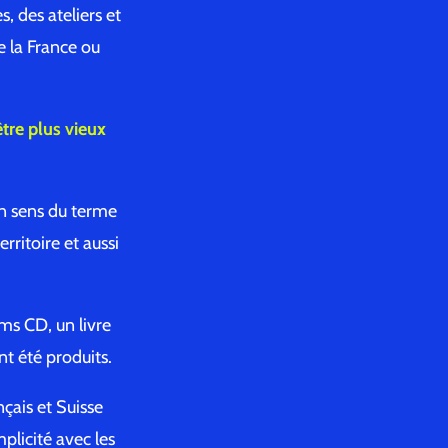
, des ateliers et
e la France ou
tre plus vieux
on sens du terme
rritoire et aussi
ums CD, un livre
t été produits.
çais et Suisse
plicité avec les