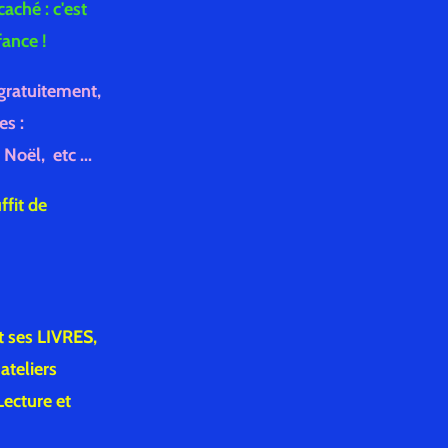
aché : c'est
fance !
 gratuitement,
es :
Noël, etc ...
uffit de
t ses LIVRES,
teliers
 Lecture et