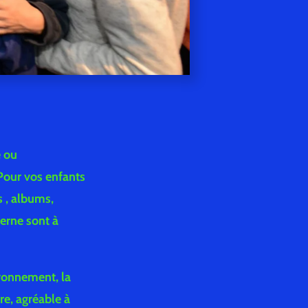
e ou
Pour vos enfants
s , albums,
derne sont à
ironnement, la
ire, agréable à