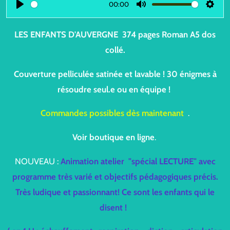
00:00
P
M
S
l
u
e
LES ENFANTS D'AUVERGNE 374 pages Roman A5 dos
a
t
t
collé.
y
e
t
i
Couverture pelliculée satinée et lavable ! 30 énigmes à
n
résoudre seul.e ou en équipe !
g
Commandes possibles dès maintenant
.
s
Voir boutique en ligne
.
NOUVEAU :
Animation atelier "spécial LECTURE" avec
programme très varié et objectifs pédagogiques précis.
Très ludique et passionnant! Ce sont les enfants qui le
disent !