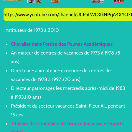
y
e
t
i
https://www.youtube.com/channel/UCPaLWOXkNPqA4XYOz
n
g
.Instituteur de 1973 à 2010
s
Chevalier dans l'ordre des Palmes Académiques.
Animateur de centres de vacances de 1973 à 1978 .(5
ans)
Directeur - animateur - économe de centres de
vacances de 1978 à 1997 .(20 ans)
Directeur patronages les mercredis après-midi de 1983
à 1993.(10 ans)
Président du secteur vacances Saint-Flour A.L pendant
15 ans.
Titulaire de la médaille de bronze Jeunesse et Sports