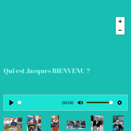
Qui est Jacques BIENVENU ?
00:00
P
M
S
l
u
e
a
t
t