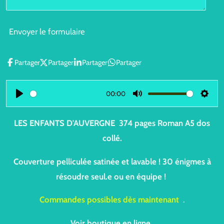
Envoyer le formulaire
Partager
Partager
Partager
Partager
00:00
P
M
S
l
u
e
LES ENFANTS D'AUVERGNE 374 pages Roman A5 dos
a
t
t
collé.
y
e
t
i
Couverture pelliculée satinée et lavable ! 30 énigmes à
n
résoudre seul.e ou en équipe !
g
Commandes possibles dès maintenant
.
s
Voir boutique en ligne
.