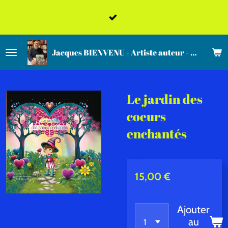
Passer
au
contenu
Jacques BIENVENU - Artiste auteur - compositeur - interprète
principal
Le jardin des
coeurs
enchantés
15,00 €
Ajouter
au