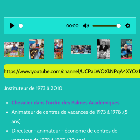
00:00
P
M
S
l
u
e
a
t
t
y
e
t
i
https://www.youtube.com/channel/UCPaLWOXkNPqA4XYOz
n
g
.Instituteur de 1973 à 2010
s
Chevalier dans l'ordre des Palmes Académiques.
Animateur de centres de vacances de 1973 à 1978 .(5
ans)
Directeur - animateur - économe de centres de